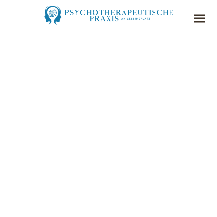
Behandlungsangebot
Es gibt eine Vielzahl Gründe, aus
denen es sich lohnt, sich von einem
Therapeuten helfen zu lassen.
Wir sind uns dessen bewusst, dass das Thema Therapie in der Gesellschaft noch
oft stigmatisiert ist. Wir finden es daher besonders wichtig auf Augenhöhe zu
kommunizieren, aufzuklären und dann auch "das Kind beim Namen zu nennen".
Wie bei jeder körperlichen Beschwerde ein Haus- oder Facharzt zu Rate gezogen
wird, wollen auch wir zur Seite stehen, wenn Sie mentale Beschwerden und
Unwohlsein verspüren.
Sie brauchen akuten Beistand und befinden sich in einer seelischen
Notsituation? Dann folgen Sie
diesem Link
, um schnell Hilfe zu erhalten.