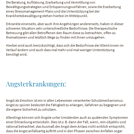
Die Beratung, Aufklärung, Erarbeitung und Vermittlung von
Bewältigungsstrategien und Entspannungsverfahren, sowie die Erarbeitung
eines Stressmanagement-Plans und die Unterstützung bei der
Krankheitsbewältigung stehen hierbei im Mittelpunkt.
Erkrankte einerseits, aber auch ihre Angehörigen andererseits, haben in dieser
schweren Situation sehr unterschiedliche Bedürfnisse. Die therapeutische
Betreuung gibt allen Betroffenen den Raum diese zu betrachten, offen zu
thematisieren und letztlich Wege zu finden mit ihnen umzugehen.
Hierbei wird auch berücksichtigt, dass sich die Bedürfnisse der Klient:innen im
Verlauf ändern und auch dass mal mehr und mal weniger Unterstützung
benötigt wird.
Angsterkrankungen:
Angst als Emotion ist ein in allen Lebewesen verankerter Schutzmechanismus.
Angst zu spüren bedeutet die Fähigkeit zu erlangen, Gefahren zu begegnen und
die eigene Sicherheit zu schützen.
Allerdings können sich Ängste unter Umständen auch zu quälenden Symptomen
einer Erkrankung entwickeln. Dies ist z. B. dann der Fall, wenn, rein objektiv und
rational betrachtet, das Ausmaß der Angst dem Anlass nicht wirklich entspricht,
dass die Angst anfallsartig auftritt und in den Phasen zwischen Anfällen sogar