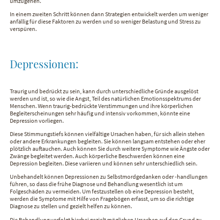
umzugehen.
In einem zweiten Schritt können dann Strategien entwickelt werden um weniger
anfällig für diese Faktoren zu werden und so weniger Belastung und Stress zu
verspüren.
Depressionen:
Traurig und bedrückt zu sein, kann durch unterschiedliche Gründe ausgelöst
werden und ist, so wie die Angst, Teil des natürlichen Emotionsspektrums der
Menschen. Wenn traurig-bedrückte Verstimmungen und ihre körperlichen
Begleiterscheinungen sehr häufig und intensiv vorkommen, könnte eine
Depression vorliegen.
Diese Stimmungstiefs können vielfältige Ursachen haben, für sich allein stehen
oder andere Erkrankungen begleiten. Sie können langsam entstehen oder eher
plötzlich auftauchen. Auch können Sie durch weitere Symptome wie Ängste oder
Zwänge begleitet werden. Auch körperliche Beschwerden können eine
Depression begleiten. Diese variieren und können sehr unterschiedlich sein.
Unbehandelt können Depressionen zu Selbstmordgedanken oder -handlungen
führen, so dass die frühe Diagnose und Behandlung wesentlich ist um
Folgeschäden zu vermeiden. Um festzustellen ob eine Depression besteht,
werden die Symptome mit Hilfe von Fragebögen erfasst, um so die richtige
Diagnose zu stellen und gezielt helfen zu können.
Die Behandlung verfolgt hierbei gezielt möglichen Ursachen auf den Grund zu