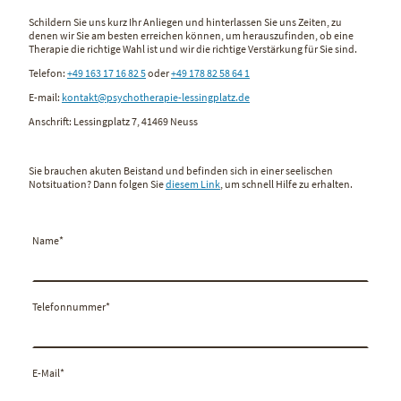
Schildern Sie uns kurz Ihr Anliegen und hinterlassen Sie uns Zeiten, zu
denen wir Sie am besten erreichen können, um herauszufinden, ob eine
Therapie die richtige Wahl ist und wir die richtige Verstärkung für Sie sind.
Telefon:
+49 163 17 16 82 5
oder
+49 178 82 58 64 1
E-mail:
kontakt@psychotherapie-lessingplatz.de
Anschrift: Lessingplatz 7, 41469 Neuss
Sie brauchen akuten Beistand und befinden sich in einer seelischen
Notsituation? Dann folgen Sie
diesem Link
, um schnell Hilfe zu erhalten.
Name
*
Telefonnummer
*
E-Mail
*