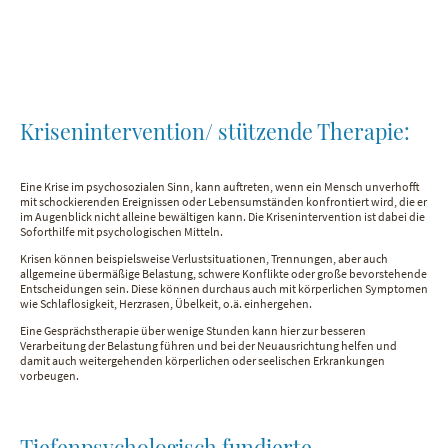
Krisenintervention/ stützende Therapie:
Eine Krise im psychosozialen Sinn, kann auftreten, wenn ein Mensch unverhofft
mit schockierenden Ereignissen oder Lebensumständen konfrontiert wird, die er
im Augenblick nicht alleine bewältigen kann. Die Krisenintervention ist dabei die
Soforthilfe mit psychologischen Mitteln.
Krisen können beispielsweise Verlustsituationen, Trennungen, aber auch
allgemeine übermäßige Belastung, schwere Konflikte oder große bevorstehende
Entscheidungen sein. Diese können durchaus auch mit körperlichen Symptomen
wie Schlaflosigkeit, Herzrasen, Übelkeit, o.ä. einhergehen.
Eine Gesprächstherapie über wenige Stunden kann hier zur besseren
Verarbeitung der Belastung führen und bei der Neuausrichtung helfen und
damit auch weitergehenden körperlichen oder seelischen Erkrankungen
vorbeugen.
Tiefenpsychologisch fundierte