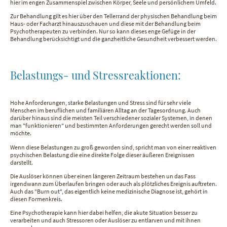
hier im engen Zusammenspiel zwischen Körper, Seele und persönlichem Umfeld.
Zur Behandlung gilt es hier über den Tellerrand der physischen Behandlung beim
Haus- oder Facharzt hinauszuschauen und diese mit der Behandlung beim
Psychotherapeuten zu verbinden. Nur so kann dieses enge Gefüge in der
Behandlung berücksichtigt und die ganzheitliche Gesundheit verbessert werden.
Belastungs- und Stressreaktionen:
Hohe Anforderungen, starke Belastungen und Stress sind für sehr viele
Menschen im beruflichen und familiären Alltag an der Tagesordnung. Auch
darüber hinaus sind die meisten Teil verschiedener sozialer Systemen, in denen
man "funktionieren" und bestimmten Anforderungen gerecht werden soll und
möchte.
Wenn diese Belastungen zu groß geworden sind, spricht man von einer reaktiven
psychischen Belastung die eine direkte Folge dieser äußeren Ereignissen
darstellt.
Die Auslöser können über einen längeren Zeitraum bestehen un das Fass
irgendwann zum Überlaufen bringen oder auch als plötzliches Ereignis auftreten.
Auch das "Burn out", das eigentlich keine medizinische Diagnose ist, gehört in
diesen Formenkreis.
Eine Psychotherapie kann hier dabei helfen, die akute Situation besser zu
verarbeiten und auch Stressoren oder Auslöser zu entlarven und mit ihnen