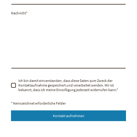
Nachricht
*
Ich bin damit einverstanden, dass diese Daten zum Zweck der
Kontaktaufnahme gespeichert und verarbeitet werden. Mir ist
bekannt, dass ich meine Einwilligung jederzeit widerrufen kann.
*
* Kennzeichnet erforderliche Felder
Kontakt aufnehmen