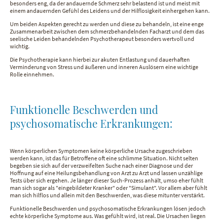
besonders eng, da der andauernde Schmerz sehr belastend ist und meist mit
einem andauernden Gefühl des Leidens und der Hilflosigkeit einhergehen kann.
Um beiden Aspekten gerecht zu werden und diese zu behandeln, ist eine enge
Zusammenarbeit zwischen dem schmerzbehandelnden Facharzt und dem das
seelische Leiden behandelnden Psychotherapeut besonders wertvoll und
wichtig.
Die Psychotherapie kann hierbei zur akuten Entlastung und dauerhaften
Verminderung von Stress und äußeren und inneren Auslösern eine wichtige
Rolle einnehmen.
Funktionelle Beschwerden und
psychosomatische Erkrankungen:
Wenn körperlichen Symptomen keine körperliche Ursache zugeschrieben
werden kann, ist das für Betroffene oft eine schlimme Situation. Nicht selten
begeben sie sich auf der verzweifelten Suche nach einer Diagnose und der
Hoffnung auf eine Heilungsbehandlung von Arzt zu Arzt und lassen unzählige
Tests über sich ergehen. Je länger dieser Such-Prozess anhält, umso eher fühlt
man sich sogar als "eingebildeter Kranker" oder "Simulant". Vor allem aber fühlt
man sich hilflos und allein mit den Beschwerden, was diese mitunter verstärkt.
Funktionelle Beschwerden und psychosomatische Erkrankungen lösen jedoch
echte körperliche Symptome aus. Was gefühlt wird, ist real. Die Ursachen liegen