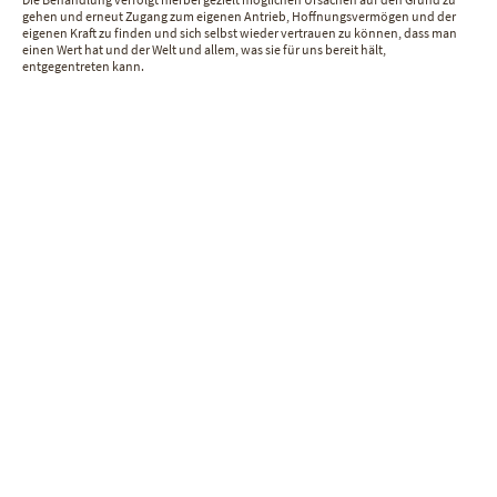
gehen und erneut Zugang zum eigenen Antrieb, Hoffnungsvermögen und der
eigenen Kraft zu finden und sich selbst wieder vertrauen zu können, dass man
einen Wert hat und der Welt und allem, was sie für uns bereit hält,
entgegentreten kann.
Fragen und Fakten zur
Psychotherapie
Das Thema Psychotherapie ist gesellschaftlich leider oft noch stigmatisiert oder
wird nicht ernst genommen. Unsere Erfahrung und zahlreiche Studien zeigen