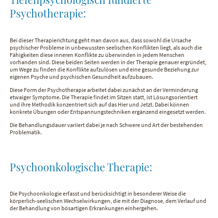
Psychotherapie:
Bei dieser Therapierichtung geht man davon aus, dass sowohl die Ursache
psychischer Probleme in unbewussten seelischen Konflikten liegt, als auch die
Fähigkeiten diese inneren Konflikte zu überwinden in jedem Menschen
vorhanden sind. Diese beiden Seiten werden in der Therapie genauer ergründet,
um Wege zu finden die Konflikte aufzulösen und eine gesunde Beziehung zur
eigenen Psyche und psychischen Gesundheit aufzubauen.
Diese Form der Psychotherapie arbeitet dabei zunächst an der Verminderung
etwaiger Symptome. Die Therapie findet im Sitzen statt, ist Lösungsorientiert
und ihre Methodik konzentriert sich auf das Hier und Jetzt. Dabei können
konkrete Übungen oder Entspannungstechniken ergänzend eingesetzt werden.
Die Behandlungsdauer variiert dabei je nach Schwere und Art der bestehenden
Problematik.
Psychoonkologische Therapie:
Die Psychoonkologie erfasst und berücksichtigt in besonderer Weise die
körperlich-seelischen Wechselwirkungen, die mit der Diagnose, dem Verlauf und
der Behandlung von bösartigen Erkrankungen einhergehen.