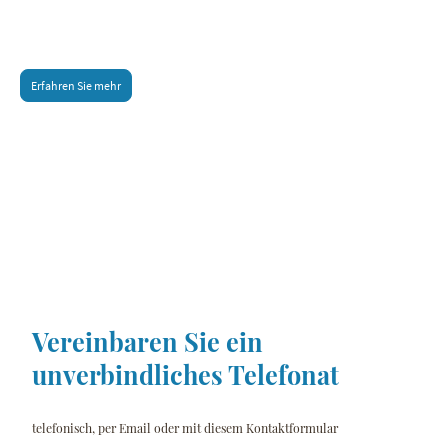
jedoch, dass die mentale Gesundheit genauso wichtig für das Wohlbefinden
jedes Menschen ist, wie die körperliche Gesundheit und dass eine Therapie dabei
helfen kann, diese zu verbessern.
Erfahren Sie mehr
Vereinbaren Sie ein
unverbindliches Telefonat
telefonisch, per Email oder mit diesem Kontaktformular