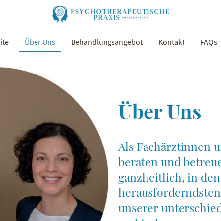
ite
Über Uns
Behandlungsangebot
Kontakt
FAQs
Über Uns
Als Fachärztinnen 
beraten und betreue
ganzheitlich, in den
herausforderndsten 
unserer unterschied