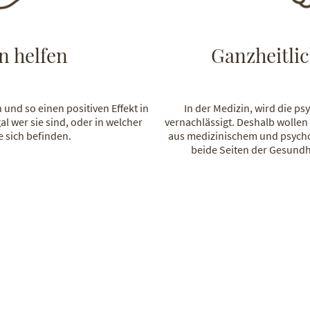
 helfen
Ganzheitli
nd so einen positiven Effekt in
In der Medizin, wird die ps
l wer sie sind, oder in welcher
vernachlässigt. Deshalb wolle
e sich befinden.
aus medizinischem und psych
beide Seiten der Gesundh