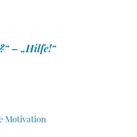
t?“ – „Hilfe!“
e Motivation